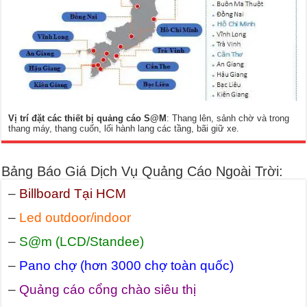
Vị trí đặt các thiết bị quảng cáo S@M
: Thang lên, sảnh chờ và trong
thang máy, thang cuốn, lối hành lang các tầng, bãi giữ xe.
Bảng Báo Giá Dịch Vụ Quảng Cáo Ngoài Trời:
–
Billboard Tại HCM
–
Led outdoor/indoor
–
S@m (LCD/Standee)
–
Pano chợ (hơn 3000 chợ toàn quốc)
–
Quảng cáo cổng chào siêu thị