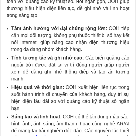
toàn với quảng cáo kỹ thuật số. Nói ngắn gọn, OOH giúp
thương hiệu hiện diện liên tục, dễ ghi nhớ và linh hoạt
trong sáng tạo.
Tầm ảnh hưởng với đại chúng rộng lớn:
OOH tiếp
cận mọi đối tượng, không phụ thuộc thiết bị số hay kết
nối internet, giúp nâng cao nhận diện thương hiệu
trong đa dạng nhóm khách hàng.
Tính tương tác và ghi nhớ cao:
Các biển quảng cáo
ngoài trời được đặt tại vị trí đông người giúp người
xem dễ dàng ghi nhớ thông điệp và tạo ấn tượng
mạnh.
Hiệu quả về thời gian:
OOH xuất hiện liên tục trong
suốt hành trình di chuyển của khách hàng, duy trì sự
hiện diện lâu dài so với quảng cáo kỹ thuật số ngắn
hạn.
Sáng tạo và linh hoạt:
OOH có thể tận dụng màu sắc,
hình ảnh, ánh sáng, âm thanh, hoặc công nghệ AR/AI
để mang lại trải nghiệm độc đáo. Các nguyên tắc thiết