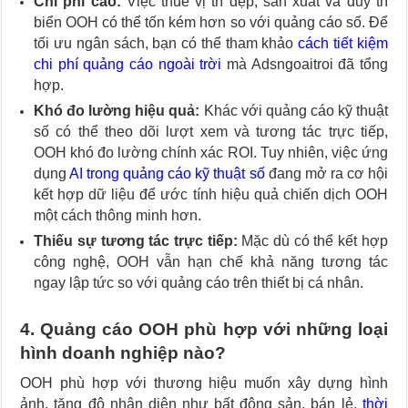
Chi phí cao:
Việc thuê vị trí đẹp, sản xuất và duy trì
biển OOH có thể tốn kém hơn so với quảng cáo số. Để
tối ưu ngân sách, bạn có thể tham khảo
cách tiết kiệm
chi phí quảng cáo ngoài trời
mà Adsngoaitroi đã tổng
hợp.
Khó đo lường hiệu quả:
Khác với quảng cáo kỹ thuật
số có thể theo dõi lượt xem và tương tác trực tiếp,
OOH khó đo lường chính xác ROI. Tuy nhiên, việc ứng
dụng
AI trong quảng cáo kỹ thuật số
đang mở ra cơ hội
kết hợp dữ liệu để ước tính hiệu quả chiến dịch OOH
một cách thông minh hơn.
Thiếu sự tương tác trực tiếp:
Mặc dù có thể kết hợp
công nghệ, OOH vẫn hạn chế khả năng tương tác
ngay lập tức so với quảng cáo trên thiết bị cá nhân.
4. Quảng cáo OOH phù hợp với những loại
hình doanh nghiệp nào?
OOH phù hợp với thương hiệu muốn xây dựng hình
ảnh, tăng độ nhận diện như bất động sản, bán lẻ,
thời