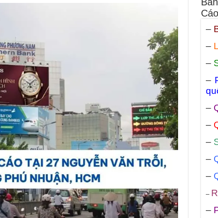
Bản
Cáo
–
B
–
L
–
–
qu
–
Q
–
Q
–
S
–
–
R
–
–