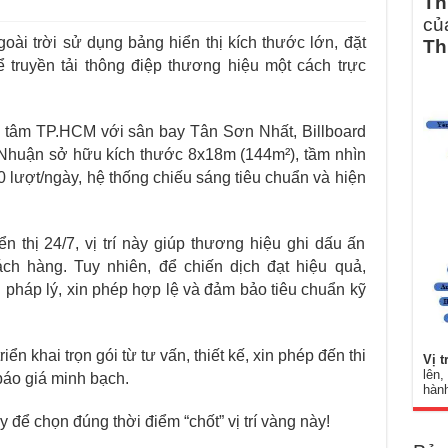
Th
củ
goài trời sử dụng bảng hiển thị kích thước lớn, đặt
Th
để truyền tải thông điệp thương hiệu một cách trực
ng tâm TP.HCM với sân bay Tân Sơn Nhất, Billboard
huận sở hữu kích thước 8x18m (144m²), tầm nhìn
lượt/ngày, hệ thống chiếu sáng tiêu chuẩn và hiện
ển thị 24/7, vị trí này giúp thương hiệu ghi dấu ấn
ách hàng. Tuy nhiên, để chiến dịch đạt hiệu quả,
 pháp lý, xin phép hợp lệ và đảm bảo tiêu chuẩn kỹ
ển khai trọn gói từ tư vấn, thiết kế, xin phép đến thi
Vị t
lên,
 báo giá minh bạch.
hành
 để chọn đúng thời điểm “chốt” vị trí vàng này!