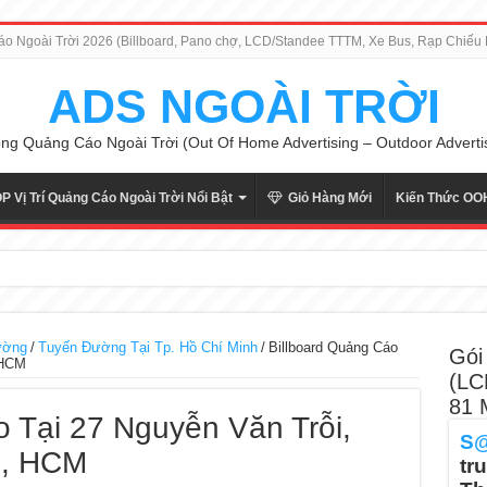
 Ngoài Trời 2026 (Billboard, Pano chợ, LCD/Standee TTTM, Xe Bus, Rạp Chiế
ADS NGOÀI TRỜI
ng Quảng Cáo Ngoài Trời (Out Of Home Advertising – Outdoor Adverti
P Vị Trí Quảng Cáo Ngoài Trời Nổi Bật
Giỏ Hàng Mới
Kiến Thức OO
ường
/
Tuyến Đường Tại Tp. Hồ Chí Minh
/
Billboard Quảng Cáo
Gói
 HCM
(LC
81 M
o Tại 27 Nguyễn Văn Trỗi,
S
, HCM
tr