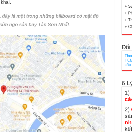
 khai.
+ Sự
+ Ph
, đây là một trong những billboard có mật độ
+ Th
 cửa ngõ sân bay Tân Sơn Nhất.
+ C
Đối
Tha
HC
cấp
6 L
1
cá
2)
sả
nh
kế