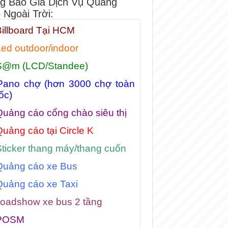
g Báo Giá Dịch Vụ Quảng
 Ngoài Trời:
illboard Tại HCM
ed outdoor/indoor
S@m (LCD/Standee)
Pano chợ (hơn 3000 chợ toàn
ốc)
uảng cáo cổng chào siêu thị
uảng cáo tại Circle K
ticker thang máy/thang cuốn
Quảng cáo xe Bus
Quảng cáo xe Taxi
oadshow xe bus 2 tầng
POSM