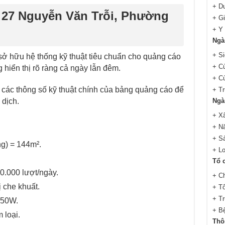
+ Du
d 27 Nguyễn Văn Trỗi, Phường
+ G
+ Y 
Ngà
+ Si
 sở hữu hệ thống kỹ thuật tiêu chuẩn cho quảng cáo
+ C
 hiển thị rõ ràng cả ngày lẫn đêm.
+ C
rõ các thông số kỹ thuật chính của bảng quảng cáo để
+ T
 dịch.
Ngà
+ X
+ N
+ S
g) = 144m².
+ Lo
Tổ 
0.000 lượt/ngày.
+ C
 che khuất.
+ Tổ
+ Tr
150W.
+ Bệ
 loại.
Thôn