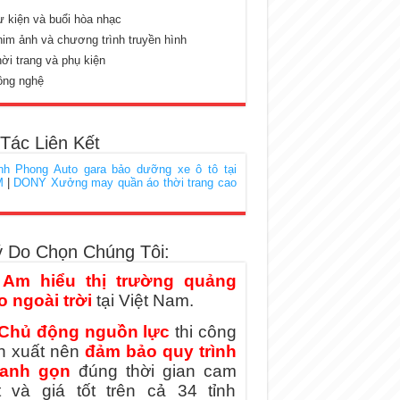
 kiện và buổi hòa nhạc
im ảnh và chương trình truyền hình
ời trang và phụ kiện
ông nghệ
 Tác Liên Kết
nh Phong Auto gara bảo dưỡng xe ô tô tại
M
|
DONY Xưởng may quần áo thời trang cao
ý Do Chọn Chúng Tôi:
)
Am hiểu thị trường quảng
o ngoài trời
tại Việt Nam.
Chủ động nguồn lực
thi công
n xuất nên
đảm bảo quy trình
anh gọn
đúng thời gian cam
t và giá tốt trên cả 34 tỉnh