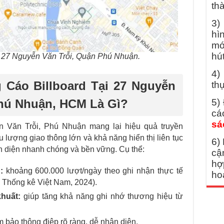
th
3
hì
mớ
hú
tại 27 Nguyễn Văn Trỗi, Quận Phú Nhuận.
4)
Cáo Billboard Tại 27 Nguyễn
thự
hú Nhuận, HCM Là Gì?
5)
cá
sá
n Văn Trỗi, Phú Nhuận mang lại hiệu quả truyền
lưu lượng giao thông lớn và khả năng hiển thị liên tục
6)
n diện nhanh chóng và bền vững. Cụ thể:
cậ
hợ
:
khoảng 600.000 lượt/ngày theo ghi nhận thực tế
ho
 Thống kê Việt Nam, 2024).
khuất:
giúp tăng khả năng ghi nhớ thương hiệu từ
 bảo thông điệp rõ ràng, dễ nhận diện.