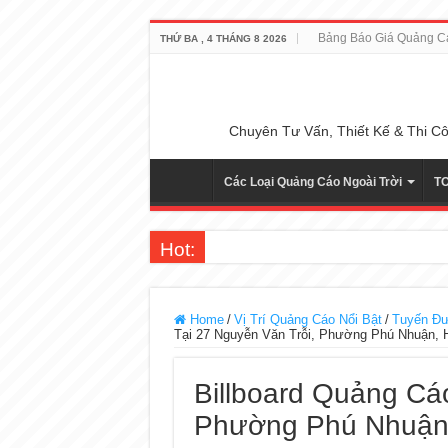
Bảng Báo Giá Quảng Cáo
THỨ BA , 4 THÁNG 8 2026
Chuyên Tư Vấn, Thiết Kế & Thi Cô
Các Loại Quảng Cáo Ngoài Trời
TO
Hot:
Home
/
Vị Trí Quảng Cáo Nổi Bật
/
Tuyến Đ
Tại 27 Nguyễn Văn Trỗi, Phường Phú Nhuận,
Billboard Quảng Cá
Phường Phú Nhuận