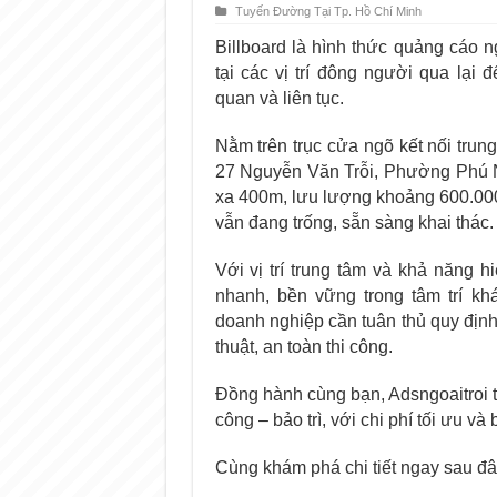
Tuyến Đường Tại Tp. Hồ Chí Minh
Billboard là hình thức quảng cáo n
tại các vị trí đông người qua lại 
quan và liên tục.
Nằm trên trục cửa ngõ kết nối tru
27 Nguyễn Văn Trỗi, Phường Phú N
xa 400m, lưu lượng khoảng 600.000 
vẫn đang trống, sẵn sàng khai thác.
Với vị trí trung tâm và khả năng hi
nhanh, bền vững trong tâm trí kh
doanh nghiệp cần tuân thủ quy định
thuật, an toàn thi công.
Đồng hành cùng bạn, Adsngoaitroi tri
công – bảo trì, với chi phí tối ưu và
Cùng khám phá chi tiết ngay sau đây