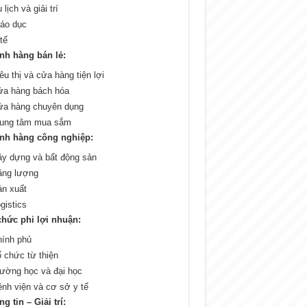
 lịch và giải trí
iáo dục
tế
nh hàng bán lẻ:
êu thị và cửa hàng tiện lợi
ửa hàng bách hóa
ửa hàng chuyên dụng
rung tâm mua sắm
nh hàng công nghiệp:
ây dựng và bất động sản
ăng lượng
ản xuất
gistics
chức phi lợi nhuận:
hính phủ
 chức từ thiện
ường học và đại học
nh viện và cơ sở y tế
g tin – Giải trí: