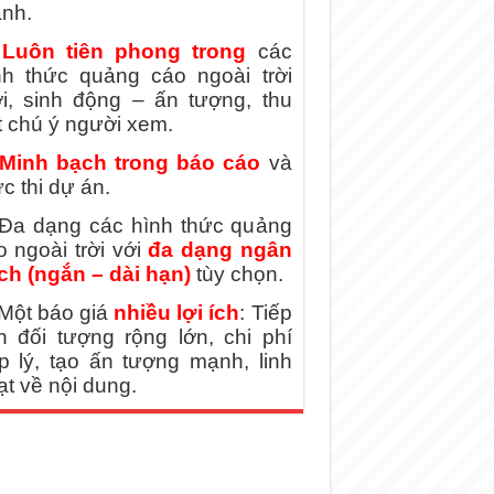
ành.
)
Luôn tiên phong trong
các
nh thức quảng cáo ngoài trời
i, sinh động – ấn tượng, thu
t chú ý người xem.
Minh bạch trong báo cáo
và
c thi dự án.
 Đa dạng các hình thức quảng
o ngoài trời với
đa dạng ngân
ch (ngắn – dài hạn)
tùy chọn.
 Một báo giá
nhiều lợi ích
: Tiếp
n đối tượng rộng lớn, chi phí
p lý, tạo ấn tượng mạnh, linh
ạt về nội dung.