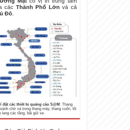
ương Mại
có vị trí trung tâm
a các
Thành Phố Lớn
và cả
ủ Đô
.
rí đặt các thiết bị quảng cáo S@M
: Thang
 sảnh chờ và trong thang máy, thang cuốn, lối
 lang các tầng, bãi giữ xe.