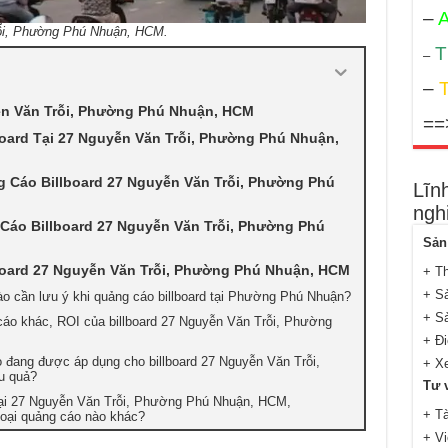
–
A
rỗi, Phường Phú Nhuận, HCM.
T
–
–
T
ễn Văn Trỗi, Phường Phú Nhuận, HCM
==
oard Tại 27 Nguyễn Văn Trỗi, Phường Phú Nhuận,
g Cáo Billboard 27 Nguyễn Văn Trỗi, Phường Phú
Lĩn
ngh
 Cáo Billboard 27 Nguyễn Văn Trỗi, Phường Phú
Sản
board 27 Nguyễn Văn Trỗi, Phường Phú Nhuận, HCM
+ T
+ S
ào cần lưu ý khi quảng cáo billboard tại Phường Phú Nhuận?
+ S
cáo khác, ROI của billboard 27 Nguyễn Văn Trỗi, Phường
+ Đi
 đang được áp dụng cho billboard 27 Nguyễn Văn Trỗi,
+ Xe
u quả?
Tư v
Tại 27 Nguyễn Văn Trỗi, Phường Phú Nhuận, HCM,
+ Tà
 loại quảng cáo nào khác?
+ Vi