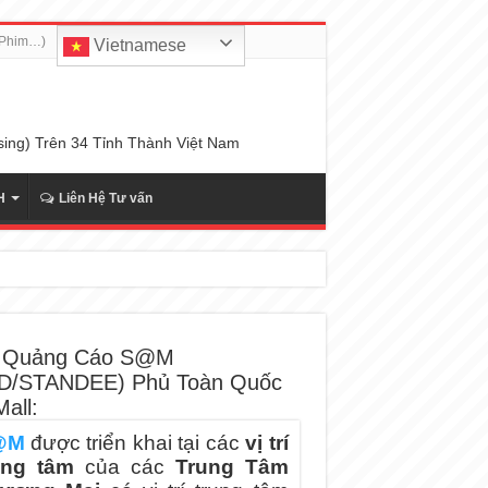
u Phim…)
Vietnamese
sing) Trên 34 Tỉnh Thành Việt Nam
H
Liên Hệ Tư vấn
 Quảng Cáo S@M
D/STANDEE) Phủ Toàn Quốc
all:
@M
được triển khai tại các
vị trí
ung tâm
của các
Trung Tâm