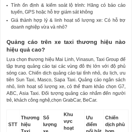
Tính ổn định & kiểm soát lộ trình: Hãng có báo cáo
tuyến, GPS hoặc hỗ trợ giám sát không
Giá thành hợp lý & linh hoạt số lượng xe: Có hỗ trợ
doanh nghiệp vừa và nhỏ?
Quảng cáo trên xe taxi thương hiệu nào
hiệu quả cao?
Lựa chọn thương hiệu Mai Linh, Vinasun, Taxi Group để
tập trung quảng cáo tại các vùng đô thị lớn với độ phủ
sóng cao. Chiến dịch quảng cáo tại tỉnh nhỏ, du lịch, ưu
tiên Sun Taxi, Masco, Sapa Taxi. Quảng cáo ngân sách
nhỏ, linh hoạt số lượng xe, có thể tham khảo chọn G7,
ABC, Asia Taxi. Đối tượng quảng cáo nhắm đến người
trẻ, khách công nghệ,chọn GrabCar, BeCar.
Khu
Thương
Số
Ưu
Chiến
vực
STT
hiệu
lượng
điểm
dịch phù
hoạt
Taxi
xe
nổi bật
hợp