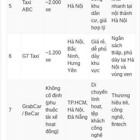
Taxi
~2.000
5
Hà Nội
khu
nhanh tại
ABC
xe
dân
nội thành
cư, giá
Hà Nội
hợp lý
Ngân
Hà Nội,
Giá rẻ,
sách
Bắc
dễ phủ
~1.200
thấp, phủ
6
G7 Taxi
Ninh,
dày
xe
dày tại Hà
Hưng
khu
Nội và
Yên
vực
vùng ven
Di
Không
chuyển
cố định
Thương
linh
(phụ
TP.HCM,
hiệu trẻ,
GrabCar
hoạt,
7
thuộc
Hà Nội,
công
/ BeCar
tệp
tài xế
Đà Nẵng
nghệ,
khách
hoạt
fintech
công
động)
nghệ