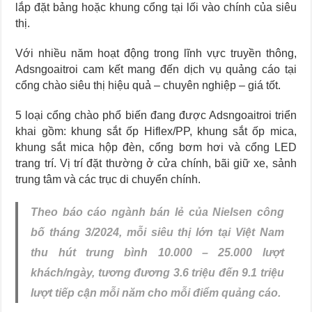
lắp đặt bảng hoặc khung cổng tại lối vào chính của siêu
thị.
Với nhiều năm hoạt động trong lĩnh vực truyền thông,
Adsngoaitroi cam kết mang đến dịch vụ quảng cáo tại
cổng chào siêu thị hiệu quả – chuyên nghiệp – giá tốt.
5 loại cổng chào phổ biến đang được Adsngoaitroi triển
khai gồm: khung sắt ốp Hiflex/PP, khung sắt ốp mica,
khung sắt mica hộp đèn, cổng bơm hơi và cổng LED
trang trí. Vị trí đặt thường ở cửa chính, bãi giữ xe, sảnh
trung tâm và các trục di chuyển chính.
Theo báo cáo ngành bán lẻ của Nielsen công
bố tháng 3/2024, mỗi siêu thị lớn tại Việt Nam
thu hút trung bình 10.000 – 25.000 lượt
khách/ngày, tương đương 3.6 triệu đến 9.1 triệu
lượt tiếp cận mỗi năm cho mỗi điểm quảng cáo.