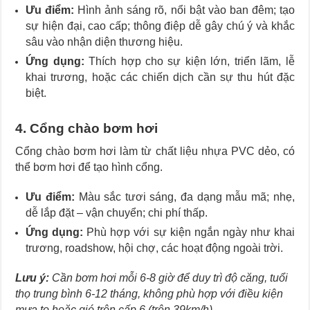
Ưu điểm:
Hình ảnh sáng rõ, nổi bật vào ban đêm; tạo
sự hiện đại, cao cấp; thông điệp dễ gây chú ý và khắc
sâu vào nhận diện thương hiệu.
Ứng dụng:
Thích hợp cho sự kiện lớn, triển lãm, lễ
khai trương, hoặc các chiến dịch cần sự thu hút đặc
biệt.
4. Cổng chào bơm hơi
Cổng chào bơm hơi làm từ chất liệu nhựa PVC dẻo, có
thể bơm hơi để tạo hình cổng.
Ưu điểm:
Màu sắc tươi sáng, đa dạng mẫu mã; nhẹ,
dễ lắp đặt – vận chuyển; chi phí thấp.
Ứng dụng:
Phù hợp với sự kiện ngắn ngày như khai
trương, roadshow, hội chợ, các hoạt động ngoài trời.
Lưu ý:
Cần bơm hơi mỗi 6-8 giờ để duy trì độ căng, tuổi
thọ trung bình 6-12 tháng, không phù hợp với điều kiện
mưa to hoặc gió trên cấp 6 (trên 39km/h).