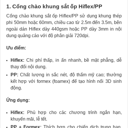
1. Cổng chào khung sắt ốp Hiflex/PP
Cổng chào khung sắt ốp Hiflex/PP sử dụng khung thép
phi 50mm hoặc 60mm, chiều cao từ 2.5m đến 3.5m, bên
ngoài dán Hiflex dày 440gsm hoặc PP dày 3mm in nội
dung quảng cáo với độ phân giải 720dpi.
Ưu điểm:
Hiflex:
Chi phí thấp, in ấn nhanh, bề mặt phẳng, dễ
thay đổi nội dung.
PP:
Chất lượng in sắc nét, độ thẩm mỹ cao; thường
kết hợp với formex (foamex) để tạo hình nổi 3D sinh
động.
Ứng dụng:
Hiflex:
Phù hợp cho các chương trình ngắn hạn,
khuyến mãi, lễ tết.
PP + Formex:
Thích hợp cho chiến dịch trung hạn,