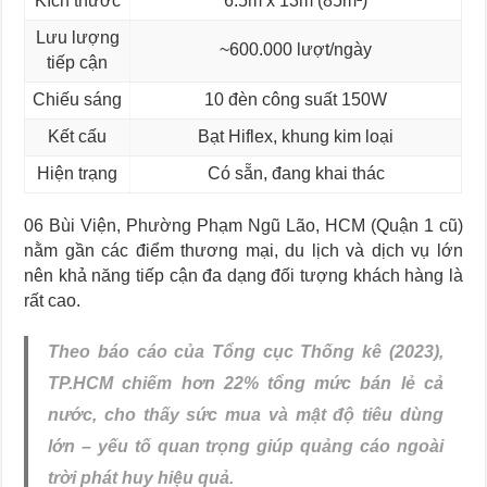
Kích thước
6.5m x 13m (85m²)
Lưu lượng
~600.000 lượt/ngày
tiếp cận
Chiếu sáng
10 đèn công suất 150W
Kết cấu
Bạt Hiflex, khung kim loại
Hiện trạng
Có sẵn, đang khai thác
06 Bùi Viện, Phường Phạm Ngũ Lão, HCM (Quận 1 cũ)
nằm gần các điểm thương mại, du lịch và dịch vụ lớn
nên khả năng tiếp cận đa dạng đối tượng khách hàng là
rất cao.
Theo báo cáo của Tổng cục Thống kê (2023),
TP.HCM chiếm hơn 22% tổng mức bán lẻ cả
nước, cho thấy sức mua và mật độ tiêu dùng
lớn – yếu tố quan trọng giúp quảng cáo ngoài
trời phát huy hiệu quả.