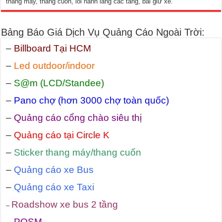
thang máy, thang cuốn, lối hành lang các tầng, bãi giữ xe.
Bảng Báo Giá Dịch Vụ Quảng Cáo Ngoài Trời:
–
Billboard Tại HCM
–
Led outdoor/indoor
–
S@m (LCD/Standee)
–
Pano chợ (hơn 3000 chợ toàn quốc)
–
Quảng cáo cổng chào siêu thị
–
Quảng cáo tại Circle K
–
Sticker thang máy/thang cuốn
–
Quảng cáo xe Bus
–
Quảng cáo xe Taxi
Roadshow xe bus 2 tầng
–
–
POSM