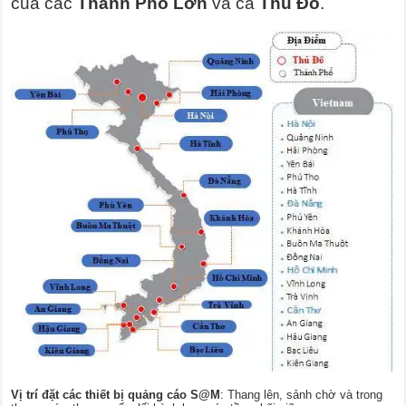
của các
Thành Phố Lớn
và cả
Thủ Đô
.
Vị trí đặt các thiết bị quảng cáo S@M
: Thang lên, sảnh chờ và trong