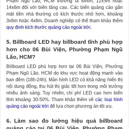
Phạm Ngũ Lão, HCM thường là 8x4m, 12x5m hoặc
14x6m đối với biển tầng cao. Các biển quảng cáo gắn
mặt tiền nhà thường có kích thước nhỏ hơn, khoảng
3x6m hoặc 4x8m. Doanh nghiệp có thể tham khảo thêm
quy định kích thước quảng cáo ngoài trời
.
5. Billboard LED hay billboard tĩnh phù hợp
hơn cho 06 Bùi Viện, Phường Phạm Ngũ
Lão, HCM?
Billboard LED phù hợp hơn tại 06 Bùi Viện, Phường
Phạm Ngũ Lão, HCM do khu vực hoạt động mạnh vào
ban đêm (18h-24h). Màn hình LED có khả năng hiển thị
nội dung động, thu hút thị giác tốt hơn trong môi trường
nhiều ánh sáng. Tuy nhiên, chi phí LED cao hơn biển
tĩnh khoảng 30-50%. Tham khảo thêm về
các loại hình
quảng cáo ngoài trời
để lựa chọn phương án tối ưu.
6. Làm sao đo lường hiệu quả billboard
quảng cáo tại 06 Bùi Viện, Phường Phạm