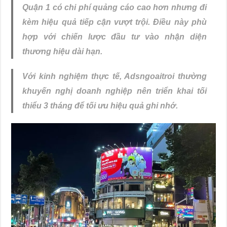
Quận 1 có chi phí quảng cáo cao hơn nhưng đi
kèm hiệu quả tiếp cận vượt trội. Điều này phù
hợp với chiến lược đầu tư vào nhận diện
thương hiệu dài hạn.
Với kinh nghiệm thực tế, Adsngoaitroi thường
khuyến nghị doanh nghiệp nên triển khai tối
thiểu 3 tháng để tối ưu hiệu quả ghi nhớ.