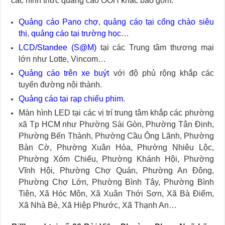
các hình thức quảng cáo OOH khác bao gồm:
Quảng cáo Pano chợ
,
quảng cáo tại cổng chào siêu
thị
,
quảng cáo tại trường học
…
LCD/Standee (S@M)
tại các Trung tâm thương mại
lớn như Lotte, Vincom…
Quảng cáo trên xe buýt
với độ phủ rộng khắp các
tuyến đường nội thành.
Quảng cáo tại rạp chiếu phim
.
Màn hình LED tại các vị trí trung tâm khắp các phường
xã Tp HCM như Phường Sài Gòn, Phường Tân Định,
Phường Bến Thành, Phường Cầu Ông Lãnh, Phường
Bàn Cờ, Phường Xuân Hòa, Phường Nhiêu Lộc,
Phường Xóm Chiếu, Phường Khánh Hội, Phường
Vĩnh Hội, Phường Chợ Quán, Phường An Đông,
Phường Chợ Lớn, Phường Bình Tây, Phường Bình
Tiên, Xã Hóc Môn, Xã Xuân Thới Sơn, Xã Bà Điểm,
Xã Nhà Bè, Xã Hiệp Phước, Xã Thạnh An…