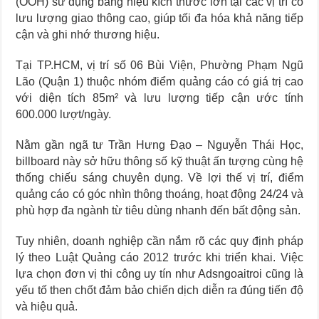
(OOH) sử dụng bảng hiệu kích thước lớn tại các vị trí có
lưu lượng giao thông cao, giúp tối đa hóa khả năng tiếp
cận và ghi nhớ thương hiệu.
Tại TP.HCM, vị trí số 06 Bùi Viện, Phường Phạm Ngũ
Lão (Quận 1) thuộc nhóm điểm quảng cáo có giá trị cao
với diện tích 85m² và lưu lượng tiếp cận ước tính
600.000 lượt/ngày.
Nằm gần ngã tư Trần Hưng Đạo – Nguyễn Thái Học,
billboard này sở hữu thông số kỹ thuật ấn tượng cùng hệ
thống chiếu sáng chuyên dụng. Về lợi thế vị trí, điểm
quảng cáo có góc nhìn thông thoáng, hoạt động 24/24 và
phù hợp đa ngành từ tiêu dùng nhanh đến bất động sản.
Tuy nhiên, doanh nghiệp cần nắm rõ các quy định pháp
lý theo Luật Quảng cáo 2012 trước khi triển khai. Việc
lựa chọn đơn vị thi công uy tín như Adsngoaitroi cũng là
yếu tố then chốt đảm bảo chiến dịch diễn ra đúng tiến độ
và hiệu quả.