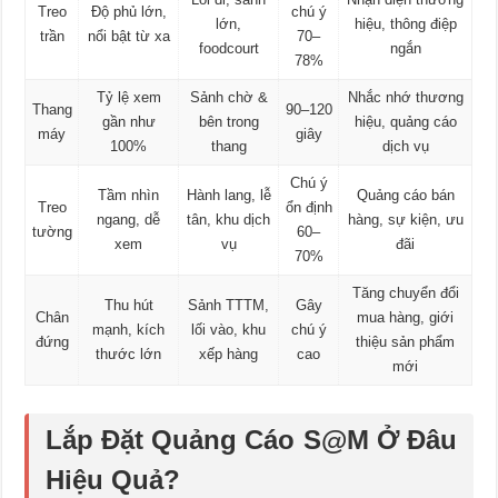
Treo
Độ phủ lớn,
chú ý
lớn,
hiệu, thông điệp
trần
nổi bật từ xa
70–
foodcourt
ngắn
78%
Tỷ lệ xem
Sảnh chờ &
Nhắc nhớ thương
Thang
90–120
gần như
bên trong
hiệu, quảng cáo
máy
giây
100%
thang
dịch vụ
Chú ý
Tầm nhìn
Hành lang, lễ
Quảng cáo bán
Treo
ổn định
ngang, dễ
tân, khu dịch
hàng, sự kiện, ưu
tường
60–
xem
vụ
đãi
70%
Tăng chuyển đổi
Thu hút
Sảnh TTTM,
Gây
Chân
mua hàng, giới
mạnh, kích
lối vào, khu
chú ý
đứng
thiệu sản phẩm
thước lớn
xếp hàng
cao
mới
Lắp Đặt Quảng Cáo S@M Ở Đâu
Hiệu Quả?