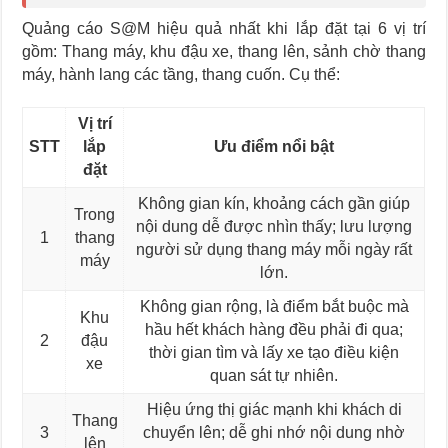
Quảng cáo S@M hiệu quả nhất khi lắp đặt tại 6 vị trí
gồm: Thang máy, khu đậu xe, thang lên, sảnh chờ thang
máy, hành lang các tầng, thang cuốn. Cụ thể:
Vị trí
STT
lắp
Ưu điểm nổi bật
đặt
Không gian kín, khoảng cách gần giúp
Trong
nội dung dễ được nhìn thấy; lưu lượng
1
thang
người sử dụng thang máy mỗi ngày rất
máy
lớn.
Không gian rộng, là điểm bắt buộc mà
Khu
hầu hết khách hàng đều phải đi qua;
2
đậu
thời gian tìm và lấy xe tạo điều kiện
xe
quan sát tự nhiên.
Hiệu ứng thị giác mạnh khi khách di
Thang
3
chuyển lên; dễ ghi nhớ nội dung nhờ
lên