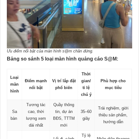
Ưu điểm nổi bật của màn hình s@m chân đứng.
Bảng so sánh 5 loại màn hình quảng cáo S@M:
Thời
Loại
Điểm mạnh
Vị trí lắp đặt
gian/
Phù hợp cho
màn
nổi bật
phổ biến
tỉ lệ
mục tiêu
hình
chú ý
Tương tác
Quầy thông
Trải nghiệm, giới
Sa
cao, thời
tin, dự án
35–60
thiệu sản phẩm,
bàn
lượng xem
BĐS, TTTM
giây
hướng dẫn
dài nhất
mới
Tỷ lệ
Lối đi, sảnh
Nhận diện thương