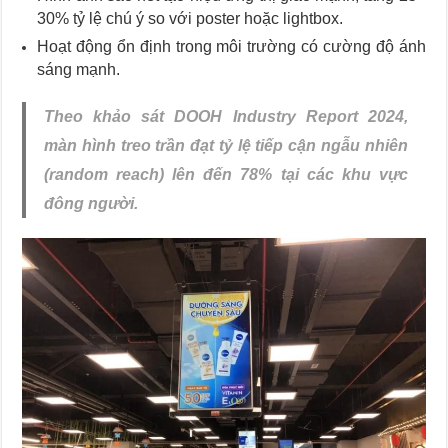
30% tỷ lệ chú ý so với poster hoặc lightbox.
Hoạt động ổn định trong môi trường có cường độ ánh
sáng mạnh.
Theo khảo sát DOOH Industry Report 2024,
màn hình treo trần đạt tỷ lệ tiếp cận ngẫu nhiên
(random reach) lên đến 78% tại các khu vực
đông người.