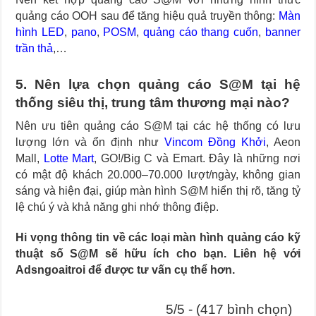
quảng cáo OOH sau để tăng hiệu quả truyền thông:
Màn
hình LED
,
pano
,
POSM
,
quảng cáo thang cuốn
,
banner
trần thả
,…
5. Nên lựa chọn quảng cáo S@M tại hệ
thống siêu thị, trung tâm thương mại nào?
Nên ưu tiên quảng cáo S@M tại các hệ thống có lưu
lượng lớn và ổn định như
Vincom Đồng Khởi
, Aeon
Mall,
Lotte Mart
, GO!/Big C và Emart. Đây là những nơi
có mật độ khách 20.000–70.000 lượt/ngày, không gian
sáng và hiện đại, giúp màn hình S@M hiển thị rõ, tăng tỷ
lệ chú ý và khả năng ghi nhớ thông điệp.
Hi vọng thông tin về các loại màn hình quảng cáo kỹ
thuật số S@M sẽ hữu ích cho bạn. Liên hệ với
Adsngoaitroi để được tư vấn cụ thể hơn.
5/5 - (417 bình chọn)