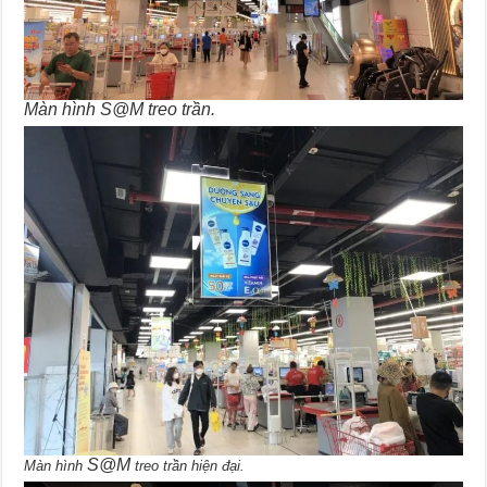
Màn hình S@M treo trần.
S@M
Màn hình
treo trần hiện đại.