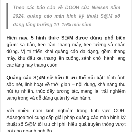
Theo các báo cáo về DOOH của Nielsen năm
2024, quảng cáo màn hình kỹ thuật S@M số
đang tăng trưởng 10–15% mỗi năm.
Hiện nay, 5 hình thức S@M được dùng phổ biến
gồm:
sa bàn, treo trần, thang máy, treo tường và chân
đứng. Vị trí triển khai quảng cáo đa dạng, gồm: thang
máy, khu đậu xe, thang lên xuống, sảnh chờ, hành lang
các tầng hay thang cuốn.
Quảng cáo S@M sở hữu 6 ưu thế nổi bật:
hình ảnh
sắc nét, linh hoạt về thời gian – nội dung, khả năng thu
hút tự nhiên, thúc đẩy tương tác, mang lại trải nghiệm
sang trọng và dễ dàng quản lý vận hành.
Với nhiều năm kinh nghiệm trong lĩnh vực OOH,
Adsngoaitroi cung cấp giải pháp quảng cáo màn hình kỹ
thuật số S@M tối ưu chi phí, hiệu quả truyền thông vượt
trội cho doanh nghiệp.