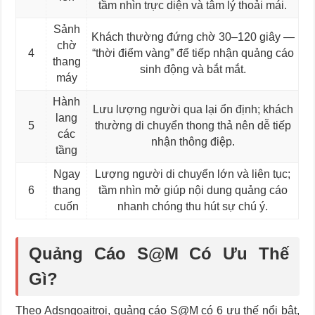
tầm nhìn trực diện và tâm lý thoải mái.
Sảnh
Khách thường đứng chờ 30–120 giây —
chờ
4
“thời điểm vàng” để tiếp nhận quảng cáo
thang
sinh động và bắt mắt.
máy
Hành
Lưu lượng người qua lại ổn định; khách
lang
5
thường di chuyển thong thả nên dễ tiếp
các
nhận thông điệp.
tầng
Ngay
Lượng người di chuyển lớn và liên tục;
6
thang
tầm nhìn mở giúp nội dung quảng cáo
cuốn
nhanh chóng thu hút sự chú ý.
Quảng Cáo S@M Có Ưu Thế
Gì?
Theo Adsngoaitroi, quảng cáo S@M có 6 ưu thế nổi bật,