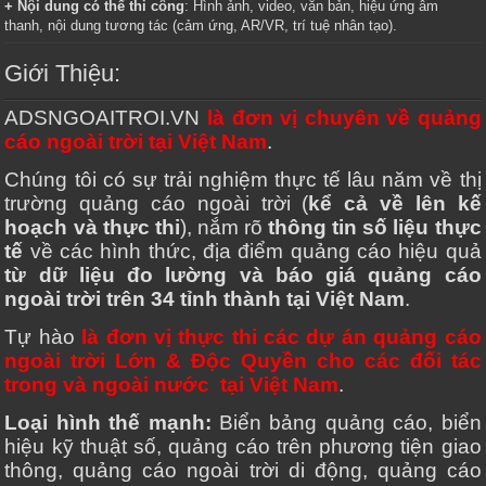
+ Nội dung có thể thi công
: Hình ảnh, video, văn bản, hiệu ứng âm
thanh, nội dung tương tác (cảm ứng, AR/VR, trí tuệ nhân tạo).
Giới Thiệu:
ADSNGOAITROI.VN
là đơn vị chuyên về quảng
cáo ngoài trời tại Việt Nam
.
Chúng tôi có sự trải nghiệm thực tế lâu năm về thị
trường quảng cáo ngoài trời (
kể cả về lên kế
hoạch và thực thi
), nắm rõ
thông tin số liệu thực
tế
về các hình thức, địa điểm quảng cáo hiệu quả
từ dữ liệu đo lường và báo giá quảng cáo
ngoài trời trên 34 tỉnh thành tại Việt Nam
.
Tự hào
là đơn vị thực thi các dự án quảng cáo
ngoài trời Lớn & Độc Quyền cho các đối tác
trong và ngoài nước tại Việt Nam
.
Loại hình thế mạnh:
Biển bảng quảng cáo, biển
hiệu kỹ thuật số, quảng cáo trên phương tiện giao
thông, quảng cáo ngoài trời di động, quảng cáo