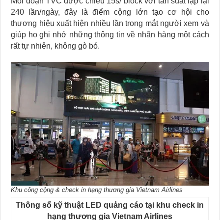
Mỗi đoạn TVC được chiếu 15s/ block với tần suất lặp lại
240 lần/ngày, đây là điểm cộng lớn tạo cơ hội cho
thương hiệu xuất hiện nhiều lần trong mắt người xem và
giúp họ ghi nhớ những thông tin về nhãn hàng một cách
rất tự nhiên, không gò bó.
Khu công cộng & check in hạng thương gia Vietnam Airlines
Thông số kỹ thuật LED quảng cáo tại khu check in
hạng thương gia Vietnam Airlines