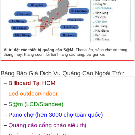
Vị trí đặt các thiết bị quảng cáo S@M
: Thang lên, sảnh chờ và trong
thang máy, thang cuốn, lối hành lang các tầng, bãi giữ xe.
Bảng Báo Giá Dịch Vụ Quảng Cáo Ngoài Trời:
–
Billboard Tại HCM
–
Led outdoor/indoor
–
S@m (LCD/Standee)
–
Pano chợ (hơn 3000 chợ toàn quốc)
–
Quảng cáo cổng chào siêu thị