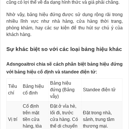
cũng có lợi thế về đa dạng hình thức và giá phải chăng.
Nhờ vậy, bảng hiệu đứng được sử dụng rộng rãi trong
nhiều lĩnh vực như nhà hàng, cửa hàng thời trang,
phòng khám, hay các sự kiện để thu hút sự chú ý của
khách hàng.
Sự khác biệt so với các loại bảng hiệu khác
Adsngoaitroi chia sẽ cách phân biệt bảng hiệu đứng
với bảng hiệu cố định và standee điện tử:
Bảng hiệu
Tiêu
Bảng hiệu
đứng (Bảng
Standee điện tử
chí
cố định
vẫy)
Cố định
Đặt ở vỉa hè,
trên mặt
lối đi, trước
Đặt trong nhà,
Vị trí
tiền cửa
cửa hàng. Có
sảnh, trung tâm
hàng, tòa
thể di chuyển
thương mại.