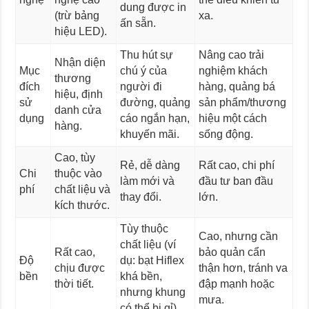
dung được in
(trừ bảng
xa.
ấn sẵn.
hiệu LED).
Thu hút sự
Nâng cao trải
Nhận diện
Mục
chú ý của
nghiệm khách
thương
đích
người đi
hàng, quảng bá
hiệu, định
sử
đường, quảng
sản phẩm/thương
danh cửa
dụng
cáo ngắn hạn,
hiệu một cách
hàng.
khuyến mãi.
sống động.
Cao, tùy
Rẻ, dễ dàng
Rất cao, chi phí
Chi
thuộc vào
làm mới và
đầu tư ban đầu
phí
chất liệu và
thay đổi.
lớn.
kích thước.
Tùy thuộc
Cao, nhưng cần
chất liệu (ví
Rất cao,
bảo quản cẩn
Độ
dụ: bạt Hiflex
chịu được
thận hơn, tránh va
bền
khá bền,
thời tiết.
đập mạnh hoặc
nhưng khung
mưa.
có thể bị gỉ).