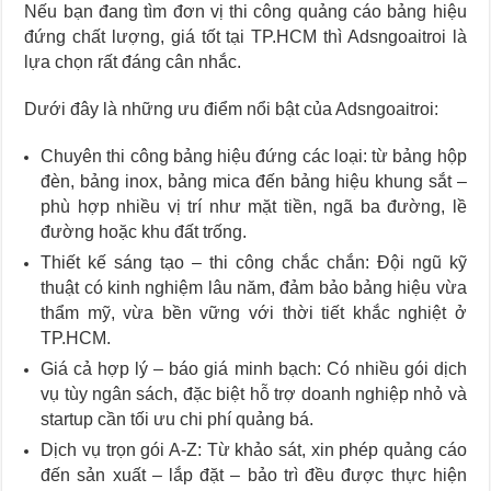
Nếu bạn đang tìm đơn vị thi công quảng cáo bảng hiệu
đứng chất lượng, giá tốt tại TP.HCM thì Adsngoaitroi là
lựa chọn rất đáng cân nhắc.
Dưới đây là những ưu điểm nổi bật của Adsngoaitroi:
Chuyên thi công bảng hiệu đứng các loại: từ bảng hộp
đèn, bảng inox, bảng mica đến bảng hiệu khung sắt –
phù hợp nhiều vị trí như mặt tiền, ngã ba đường, lề
đường hoặc khu đất trống.
Thiết kế sáng tạo – thi công chắc chắn: Đội ngũ kỹ
thuật có kinh nghiệm lâu năm, đảm bảo bảng hiệu vừa
thẩm mỹ, vừa bền vững với thời tiết khắc nghiệt ở
TP.HCM.
Giá cả hợp lý – báo giá minh bạch: Có nhiều gói dịch
vụ tùy ngân sách, đặc biệt hỗ trợ doanh nghiệp nhỏ và
startup cần tối ưu chi phí quảng bá.
Dịch vụ trọn gói A-Z: Từ khảo sát, xin phép quảng cáo
đến sản xuất – lắp đặt – bảo trì đều được thực hiện