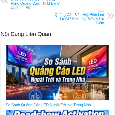
Pano Quảng Cáo TTTM Big C
Uy Tín – Rẻ
Next
Quảng Cáo Biển Hộp Đèn Led
Là Gì? Các Loại Biển & Ưu
Điểm
Nội Dung Liên Quan:
So Sánh Quảng Cáo LED Ngoài Trời và Trong Nhà