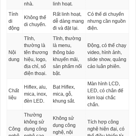
nhà.
linh hoạt.
Tính
Rất linh hoạt,
Có thể di chuyển
Không thể
di
dễ dàng mang
nhưng cần nguồn
di chuyển.
động
đi và đặt lại.
điện.
Tĩnh,
Tĩnh, thường
thường là
là menu,
Động, có thể chạy
Nội
tên thương
thông báo
video, hình ảnh,
dung
hiệu, logo,
khuyến mãi,
slide show, quảng
địa chỉ, số
sản phẩm nổi
cáo luân phiên.
điện thoại.
bật.
Màn hình LCD,
Hiflex, alu,
Bạt Hiflex,
Chất
LED, có chân đế
mica, inox,
mica, gỗ,
liệu
kim loại chắc
đèn LED.
khung sắt.
chắn.
Thường
Không sử
không sử
Tích hợp công
dụng công
Công
dụng công
nghệ hiện đại, có
nghệ, nội
nghệ
nghệ cao
thể điều khiển từ