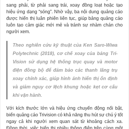
sang phải, từ phải sang trái, xoay đồng loạt hoặc tạo
hiệu ứng dạng “sóng”. Nhờ vậy, ba nội dung quảng cáo
được hiển thị luân phiên liên tục, giúp bảng quảng cáo
luôn tạo cảm giác mới mẻ và tránh sự nhàm chán cho
người xem.
Theo nghiên cứu kỹ thuật của Ken Saro-Wiwa
Polytechnic (2018), cơ chế xoay của bảng Tri-
Vision sử dụng hệ thống trục quay và motor
điện đồng bộ để đảm bảo các thanh lăng trụ
xoay chính xác, giúp hình ảnh hiển thị ổn định
và giảm nguy cơ lệch khung hoặc kẹt cơ cấu
khi vận hành.
Với kích thước lớn và hiệu ứng chuyển động nổi bật,
biển quảng cáo Trivision có khả năng thu hút sự chú ý tốt
ngay cả khi người xem quan sát từ khoảng cách xa.
Đồng thời, việc hiển thị nhiều thông điệp trên cùng một