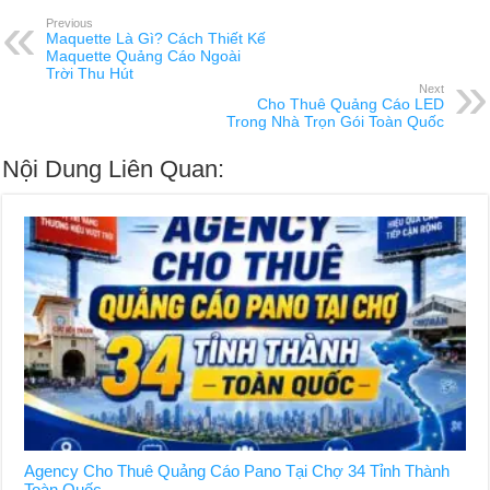
Previous
Maquette Là Gì? Cách Thiết Kế
Maquette Quảng Cáo Ngoài
Trời Thu Hút
Next
Cho Thuê Quảng Cáo LED
Trong Nhà Trọn Gói Toàn Quốc
Nội Dung Liên Quan:
Agency Cho Thuê Quảng Cáo Pano Tại Chợ 34 Tỉnh Thành
Toàn Quốc