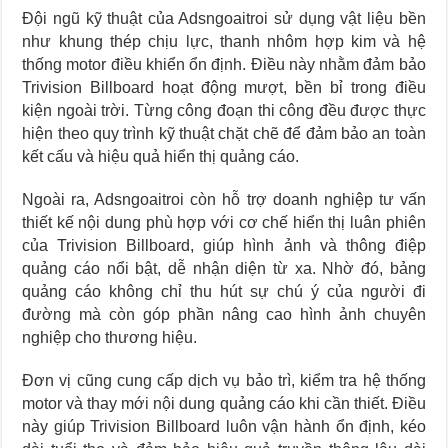
Đội ngũ kỹ thuật của Adsngoaitroi sử dụng vật liệu bền
như khung thép chịu lực, thanh nhôm hợp kim và hệ
thống motor điều khiển ổn định. Điều này nhằm đảm bảo
Trivision Billboard hoạt động mượt, bền bỉ trong điều
kiện ngoài trời. Từng công đoạn thi công đều được thực
hiện theo quy trình kỹ thuật chặt chẽ để đảm bảo an toàn
kết cấu và hiệu quả hiển thị quảng cáo.
Ngoài ra, Adsngoaitroi còn hỗ trợ doanh nghiệp tư vấn
thiết kế nội dung phù hợp với cơ chế hiển thị luân phiên
của Trivision Billboard, giúp hình ảnh và thông điệp
quảng cáo nổi bật, dễ nhận diện từ xa. Nhờ đó, bảng
quảng cáo không chỉ thu hút sự chú ý của người đi
đường mà còn góp phần nâng cao hình ảnh chuyên
nghiệp cho thương hiệu.
Đơn vị cũng cung cấp dịch vụ bảo trì, kiểm tra hệ thống
motor và thay mới nội dung quảng cáo khi cần thiết. Điều
này giúp Trivision Billboard luôn vận hành ổn định, kéo