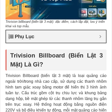
Trivision billboard (biển lật 3 mặt): đặc điểm, cách lắp đặt, lưu ý triển
khai và top mẫu.
Phụ Lục
Trivision Billboard (Biển Lật 3
Mặt) Là Gì?
Trivision Billboard (biển lật 3 mặt) là loại quảng cáo
ngoài trời/trong nhà cao cấp, sử dụng các thanh nhôm
hình tam giác xoay bằng motor để hiển thị 3 hình ảnh
tuần tự. Cấu trúc gồm cột trụ chịu lực và khung bảng
dạng hộp, bề mặt ghép từ các thanh nhôm lăng trụ gắn
trên trục xoay. Hệ thống hoạt động bằng nguồn điện
220V và bộ điều khiển tự động, mỗi mặt quảng cáo hiển