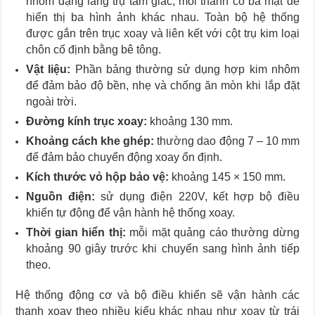
nhôm dạng lăng trụ tam giác, mỗi thanh có ba mặt để
hiển thị ba hình ảnh khác nhau. Toàn bộ hệ thống
được gắn trên trục xoay và liên kết với cột trụ kim loại
chôn cố định bằng bê tông.
Vật liệu:
Phần bảng thường sử dụng hợp kim nhôm
để đảm bảo độ bền, nhẹ và chống ăn mòn khi lắp đặt
ngoài trời.
Đường kính trục xoay:
khoảng 130 mm.
Khoảng cách khe ghép:
thường dao động 7 – 10 mm
để đảm bảo chuyển động xoay ổn định.
Kích thước vỏ hộp bảo vệ:
khoảng 145 × 150 mm.
Nguồn điện:
sử dụng điện 220V, kết hợp bộ điều
khiển tự động để vận hành hệ thống xoay.
Thời gian hiển thị:
mỗi mặt quảng cáo thường dừng
khoảng 90 giây trước khi chuyển sang hình ảnh tiếp
theo.
Hệ thống động cơ và bộ điều khiển sẽ vận hành các
thanh xoay theo nhiều kiểu khác nhau như xoay từ trái