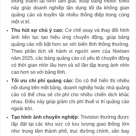
thống thanh lật hình tam giác xoay bằng motor. Điều
này giúp doanh nghiệp tận dụng tối đa không gian
quảng cáo và truyền tải nhiều thông điệp trong cùng
một vị trí.
Thu hút sự chú ý cao:
Cơ chế xoay và thay đổi hình
ảnh liên tục tạo hiệu ứng chuyển động, giúp bảng
quảng cáo nổi bật hơn so với biển tĩnh thông thường.
Theo phân tích về hành vi người xem của Nielsen
năm 2025, các bảng quảng cáo có yếu tố chuyển động
có thời gian nhìn lâu hơn và số lần tập trung ánh nhìn
cao hơn so với bảng tĩnh.
Tối ưu chi phí quảng cáo:
Do có thể hiển thị nhiều
nội dung trên một bảng, doanh nghiệp hoặc nhà quảng
cáo có thể chia sẻ chi phí cho nhiều chiến dịch khác
nhau. Điều này giúp giảm chi phí thuê vị trí quảng cáo
ngoài trời.
Tạo hình ảnh chuyên nghiệp:
Trivision thường được
lắp đặt tại các khu vực có lưu lượng giao thông lớn
như trung tâm thành phố, trục đường chính, sân bay