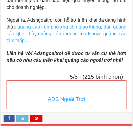
dài tuổi thọ và đảm bảo hiệu quả truyền thông lâu dài
cho doanh nghiệp.
Ngoài ra, Adsngoaitroi còn hỗ trợ triển khai đa dạng hình
thức
quảng cáo trên phương tiện giao thông
,
dán quảng
cáo ghế chờ
,
quảng cáo indoor
,
roadshow
,
quảng cáo
tầm thấp
…
Liên hệ với Adsngoaitroi để được tư vấn cụ thể hơn
nếu có nhu cầu triển khai quảng cáo ngoài trời nhé!
5/5 - (215 bình chọn)
ADS Ngoài Trời