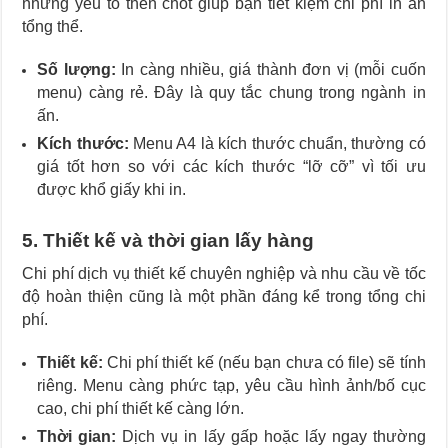
những yếu tố then chốt giúp bạn tiết kiệm chi phí in ấn
tổng thể.
Số lượng:
In càng nhiều, giá thành đơn vị (mỗi cuốn
menu) càng rẻ. Đây là quy tắc chung trong ngành in
ấn.
Kích thước:
Menu A4 là kích thước chuẩn, thường có
giá tốt hơn so với các kích thước “lỡ cỡ” vì tối ưu
được khổ giấy khi in.
5. Thiết kế và thời gian lấy hàng
Chi phí dịch vụ thiết kế chuyên nghiệp và nhu cầu về tốc
độ hoàn thiện cũng là một phần đáng kể trong tổng chi
phí.
Thiết kế:
Chi phí thiết kế (nếu bạn chưa có file) sẽ tính
riêng. Menu càng phức tạp, yêu cầu hình ảnh/bố cục
cao, chi phí thiết kế càng lớn.
Thời gian:
Dịch vụ in lấy gấp hoặc lấy ngay thường