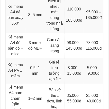
Hiển thị
Kệ menu
nhiều
110.000
A4 để
mặt,
95.000 –
3–5 mm
–
bàn xoay
dùng
135.000đ
165.000đ
360°
trong nhà
hàng
Kệ menu
Cao cấp,
A4 để
3 mm +
98.000 –
78.000 –
sang
bàn gỗ +
gỗ MDF
145.000đ
115.000đ
trọng
mica
Giá rẻ,
Kệ menu
0.5–1
treo
8.000 –
5.000 –
A4 PVC
mm
tường,
15.000đ
9.000đ
mềm
kẹp file
Kệ menu
Bảo vệ
A4 nam
thực
35.000 –
25.000 –
châm
1–2 mm
đơn, linh
55.000đ
40.000đ
(gắn
hoạt