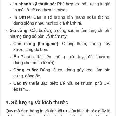
In nhanh kỹ thuật số:
Phù hợp với số lượng ít, giá
in mỗi tờ sẽ cao hơn in offset.
In Offset:
Cần in số lượng lớn (hàng ngàn tờ) nội
dung giống nhau mới có giá thành rẻ.
Gia công:
Các bước gia công sau in làm tăng chi phí
nhưng tăng độ bền và thẩm mỹ:
Cán màng (bóng/mờ):
Chống thấm, chống trầy
xước, tăng độ bền.
Ép Plastic:
Rất bền, chống nước tuyệt đối (thường
dùng cho menu tờ rời).
Đóng cuốn:
Đóng lò xo, đóng gáy keo, làm bìa
cứng, đóng ốc.
Các kỹ thuật đặc biệt:
Bế nổi, bế khuôn, phủ UV,
ép kim…
4. Số lượng và kích thước
Quy mô đơn hàng in và tính tối ưu của kích thước giấy là