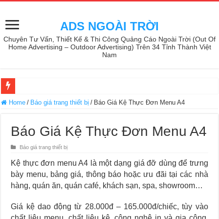
ADS NGOÀI TRỜI
Chuyên Tư Vấn, Thiết Kế & Thi Công Quảng Cáo Ngoài Trời (Out Of
Home Advertising – Outdoor Advertising) Trên 34 Tỉnh Thành Việt
Nam
Home
/
Báo giá trang thiết bị
/
Báo Giá Kệ Thực Đơn Menu A4
Báo Giá Kệ Thực Đơn Menu A4
Báo giá trang thiết bị
Kệ thực đơn menu A4 là một dạng giá đỡ dùng để trưng
bày menu, bảng giá, thông báo hoặc ưu đãi tại các nhà
hàng, quán ăn, quán café, khách sạn, spa, showroom…
Giá kệ dao động từ 28.000đ – 165.000đ/chiếc, tùy vào
chất liệu menu, chất liệu kệ, công nghệ in và gia công,