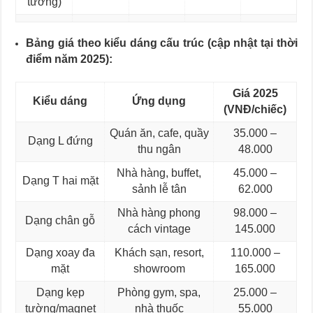
tường)
Bảng giá theo kiểu dáng cấu trúc (cập nhật tại thời
điểm năm 2025):
Giá 2025
Kiểu dáng
Ứng dụng
(VNĐ/chiếc)
Quán ăn, cafe, quầy
35.000 –
Dạng L đứng
thu ngân
48.000
Nhà hàng, buffet,
45.000 –
Dạng T hai mặt
sảnh lễ tân
62.000
Nhà hàng phong
98.000 –
Dạng chân gỗ
cách vintage
145.000
Dạng xoay đa
Khách sạn, resort,
110.000 –
mặt
showroom
165.000
Dạng kẹp
Phòng gym, spa,
25.000 –
tường/magnet
nhà thuốc
55.000