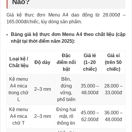
Nào?
Giá kệ thực đơn Menu A4 dao động từ 28.000đ –
165.000đ/chiếc, tùy dòng sản phẩm.
Bảng giá kệ thực đơn Menu A4 theo chất liệu (cập
nhật tại thời điểm năm 2025):
Đặc
Giá lẻ
Giá sỉ
Loại kệ /
Độ dày
điểm nổi
(1–20
(trên 50
Chất liệu
bật
chiếc)
chiếc)
Kệ menu
Bền,
A4 mica
đứng
35.000 –
28.000 –
2–3 mm
trong chữ
vững,
48.000đ
33.000đ
L
phổ biến
Kệ menu
Đứng hai
45.000 –
36.000 –
A4 mica
2–3 mm
mặt, rõ
62.000đ
48.000đ
chữ T
thông tin