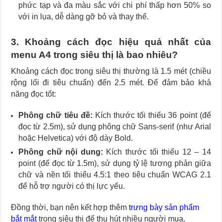
phức tạp và đa màu sắc với chi phí thấp hơn 50% so
với in lụa, dễ dàng gỡ bỏ và thay thế.
3. Khoảng cách đọc hiệu quả nhất của
menu A4 trong siêu thị là bao nhiêu?
Khoảng cách đọc trong siêu thị thường là 1.5 mét (chiều
rộng lối đi tiêu chuẩn) đến 2.5 mét. Để đảm bảo khả
năng đọc tốt:
Phông chữ tiêu đề:
Kích thước tối thiểu 36 point (để
đọc từ 2.5m), sử dụng phông chữ Sans-serif (như Arial
hoặc Helvetica) với độ dày Bold.
Phông chữ nội dung:
Kích thước tối thiểu 12 – 14
point (để đọc từ 1.5m), sử dụng tỷ lệ tương phản giữa
chữ và nền tối thiểu 4.5:1 theo tiêu chuẩn WCAG 2.1
để hỗ trợ người có thị lực yếu.
Đồng thời, bạn nên kết hợp thêm
trưng bày sản phẩm
bắt mắt
trong siêu thị để thu hút nhiều người mua.