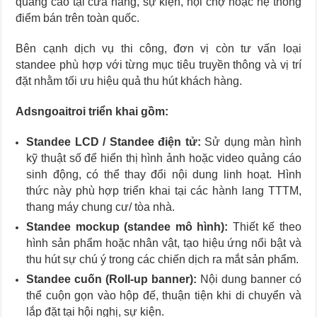
quảng cáo tại cửa hàng, sự kiện, hội chợ hoặc hệ thống
điểm bán trên toàn quốc.
Bên cạnh dịch vụ thi công, đơn vị còn tư vấn loại
standee phù hợp với từng mục tiêu truyền thông và vị trí
đặt nhằm tối ưu hiệu quả thu hút khách hàng.
Adsngoaitroi triển khai gồm:
Standee LCD / Standee điện tử:
Sử dụng màn hình
kỹ thuật số để hiển thị hình ảnh hoặc video quảng cáo
sinh động, có thể thay đổi nội dung linh hoạt. Hình
thức này phù hợp triển khai tại các hành lang TTTM,
thang máy chung cư/ tòa nhà.
Standee mockup (standee mô hình):
Thiết kế theo
hình sản phẩm hoặc nhân vật, tạo hiệu ứng nổi bật và
thu hút sự chú ý trong các chiến dịch ra mắt sản phẩm.
Standee cuốn (Roll-up banner):
Nội dung banner có
thể cuộn gọn vào hộp đế, thuận tiện khi di chuyển và
lắp đặt tại hội nghị, sự kiện.