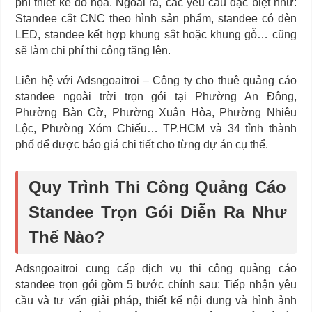
phí thiết kế đồ họa. Ngoài ra, các yêu cầu đặc biệt như:
Standee cắt CNC theo hình sản phẩm, standee có đèn
LED, standee kết hợp khung sắt hoặc khung gỗ… cũng
sẽ làm chi phí thi công tăng lên.
Liên hệ với Adsngoaitroi – Công ty cho thuê quảng cáo
standee ngoài trời trọn gói tại Phường An Đông,
Phường Bàn Cờ, Phường Xuân Hòa, Phường Nhiêu
Lộc, Phường Xóm Chiếu… TP.HCM và 34 tỉnh thành
phố để được báo giá chi tiết cho từng dự án cụ thể.
Quy Trình Thi Công Quảng Cáo
Standee Trọn Gói Diễn Ra Như
Thế Nào?
Adsngoaitroi cung cấp dịch vụ thi công quảng cáo
standee trọn gói gồm 5 bước chính sau: Tiếp nhận yêu
cầu và tư vấn giải pháp, thiết kế nội dung và hình ảnh