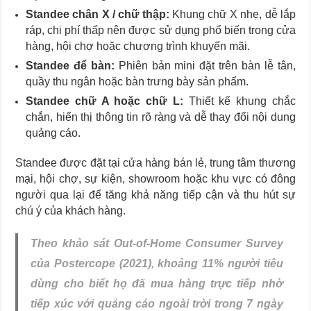
Standee chân X / chữ thập:
Khung chữ X nhẹ, dễ lắp
ráp, chi phí thấp nên được sử dụng phổ biến trong cửa
hàng, hội chợ hoặc chương trình khuyến mãi.
Standee để bàn:
Phiên bản mini đặt trên bàn lễ tân,
quầy thu ngân hoặc bàn trưng bày sản phẩm.
Standee chữ A hoặc chữ L:
Thiết kế khung chắc
chắn, hiển thị thông tin rõ ràng và dễ thay đổi nội dung
quảng cáo.
Standee được đặt tại cửa hàng bán lẻ, trung tâm thương
mại, hội chợ, sự kiện, showroom hoặc khu vực có đông
người qua lại để tăng khả năng tiếp cận và thu hút sự
chú ý của khách hàng.
Theo khảo sát Out-of-Home Consumer Survey
của Postercope (2021), khoảng 11% người tiêu
dùng cho biết họ đã mua hàng trực tiếp nhờ
tiếp xúc với quảng cáo ngoài trời trong 7 ngày