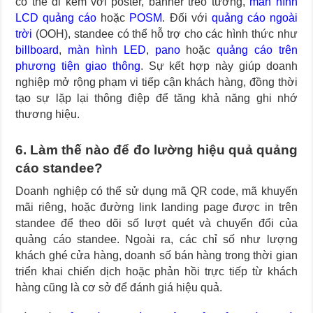
có thể đi kèm với poster, banner treo tường,
màn hình
LCD quảng cáo
hoặc
POSM
. Đối với
quảng cáo ngoài
trời
(OOH), standee có thể hỗ trợ cho các hình thức như
billboard
,
màn hình LED
,
pano
hoặc
quảng cáo trên
phương tiện giao thông
. Sự kết hợp này giúp doanh
nghiệp mở rộng phạm vi tiếp cận khách hàng, đồng thời
tạo sự lặp lại thông điệp để tăng khả năng ghi nhớ
thương hiệu.
6. Làm thế nào để đo lường hiệu quả quảng
cáo standee?
Doanh nghiệp có thể sử dụng mã QR code, mã khuyến
mãi riêng, hoặc đường link landing page được in trên
standee để theo dõi số lượt quét và chuyển đổi của
quảng cáo standee. Ngoài ra, các chỉ số như lượng
khách ghé cửa hàng, doanh số bán hàng trong thời gian
triển khai chiến dịch hoặc phản hồi trực tiếp từ khách
hàng cũng là cơ sở để đánh giá hiệu quả.