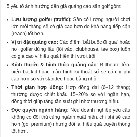
5 yếu tố ảnh hưởng đến giá quảng cáo sân golf gồm:
Lưu lượng golfer (traffic):
Sân có lượng người chơi
lớn mỗi tháng sẽ có giá cao hơn do khả năng tiếp cận
(reach) tốt hơn.
Vị trí đặt quảng cáo:
Các điểm “bắt buộc đi qua” hoặc
nơi golfer dừng lâu (lối vào, clubhouse, tee box) luôn
có giá cao vì hiệu quả hiển thị vượt trội.
Kích thước & hình thức quảng cáo:
Billboard lớn,
biển backlit hoặc màn hình kỹ thuật số sẽ có chi phí
cao hơn so với standee hoặc bảng nhỏ.
Thời gian hợp đồng:
Hợp đồng dài (6–12 tháng)
thường được chiết khấu 15–20% so với ngắn hạn,
đồng thời giúp tăng tần suất ghi nhớ thương hiệu.
Độc quyền ngành hàng:
Nếu doanh nghiệp yêu cầu
không có đối thủ cùng ngành xuất hiện, chi phí sẽ cao
hơn (gói premium) nhưng đổi lại hiệu quả truyền thông
tốt hơn.