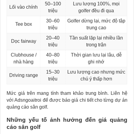
50–100
Lưu lượng 100%, mọi
Lối vào chính
triệu
golfer đều đi qua
30–60
Golfer dừng lại, mức độ tập
Tee box
triệu
trung cao
20–40
Tần suất lặp lại nhiều lần
Dọc fairway
triệu
trong trận
Clubhouse /
40–80
Thời gian lưu lại lâu, dễ
nhà hàng
triệu
ghi nhớ
15–30
Lưu lượng cao nhưng mức
Driving range
triệu
chú ý thấp hơn
Mức giá trên mang tính tham khảo trung bình. Liên hệ
với Adsngoaitroi để được báo giá chi tiết cho từng dự án
quảng cáo sân golf.
Những yếu tố ảnh hưởng đến giá quảng
cáo sân golf